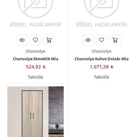
Kişisel Bakım
Züccaciye
Ev Tekstili
Çocuk Gereçleri
Chancolye
Chancolye
Motorsikletler
Chancolye Ekmeklik Mia
Chancolye Kahve Dolabı Mia
524,92
1.071,58
Isıtma ve Soğutma
Taksitle
Taksitle