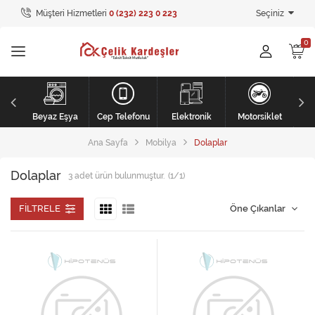
Müşteri Hizmetleri
0 (232) 223 0 223
Seçiniz
Tüm Kategoriler
Ev Tekstili
GİYİM
li
Kişisel Bakım
Beyaz Eşya
Cep Telefonu
Elektronik
Motorsiklet
Ana Sayfa
Mobilya
Dolaplar
Mobilya
Dolaplar
3
adet ürün bulunmuştur.
(1/1)
Mobilya
Elektronik
FILTRELE
Beyaz Eşya
Mobilya
Küçük Ev Aletleri