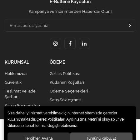
E-Bültene Kaydolun
Kampanya ve İndirimlerden Haberdar Olun!
KURUMSAL
ÖDEME
Hakkımızda
Gizlilik Politikası
Güvenlik
Kullanım Koşulları
Teslimat ve İade
Ödeme Seçenekleri
Şartları
Satış Sözleşmesi
Kargo Seçenekleri
Size daha iyi hizmet verebilmek için internet sitemizde çerezler
kullanılmaktadır. Çerez Politikaları Aydınlatma Metni’ni okuyabilir ve
dilerseniz tercihlerinizi değiştirebilirsiniz.
© 2020
Kredi Kartsız Elden Taksitli Alışveriş Merkezi |
Celikkardesleravm.com
. Tüm hakları saklıdır.
Tercihleri Ayarla
Tümünü Kabul Et