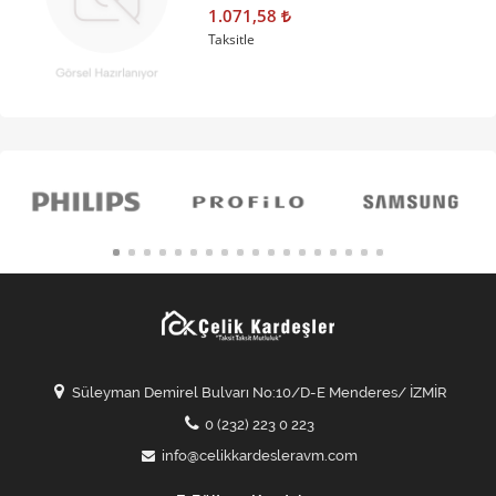
1.071,58
Taksitle
Süleyman Demirel Bulvarı No:10/D-E Menderes/ İZMİR
0 (232) 223 0 223
info@celikkardesleravm.com