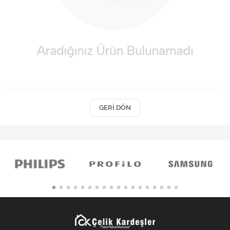
Kişisel Bakım
Züccaciye
Ev Tekstili
Çocuk Gereçleri
Motorsikletler
GERI DÖN
Isıtma ve Soğutma