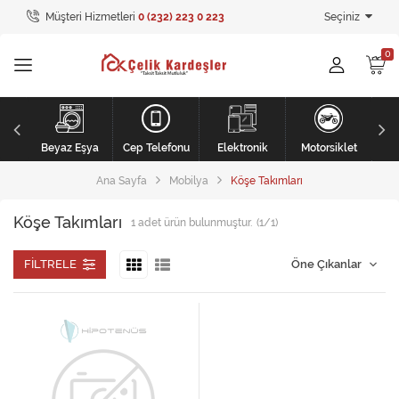
Müşteri Hizmetleri
0 (232) 223 0 223
Seçiniz
Tüm Kategoriler
Ev Tekstili
GİYİM
li
Kişisel Bakım
Beyaz Eşya
Cep Telefonu
Elektronik
Motorsiklet
Ana Sayfa
Mobilya
Köşe Takımları
Mobilya
Köşe Takımları
1
adet ürün bulunmuştur.
(1/1)
Mobilya
Elektronik
FILTRELE
Beyaz Eşya
Mobilya
Küçük Ev Aletleri