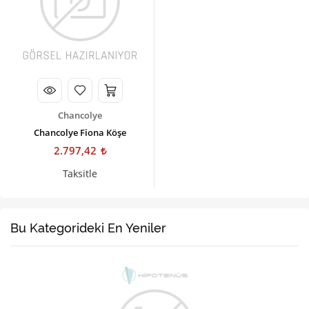
Kişisel Bakım
Züccaciye
Ev Tekstili
Çocuk Gereçleri
Chancolye
Motorsikletler
Chancolye Fiona Köşe
2.797,42
Isıtma ve Soğutma
Taksitle
Bu Kategorideki En Yeniler