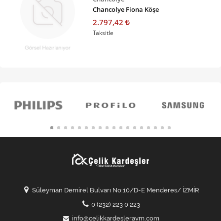
Chancolye Fiona Köşe
2.797,42
Taksitle
Süleyman Demirel Bulvarı No:10/D-E Menderes/ İZMİR
0 (232) 223 0 223
info@celikkardesleravm.com