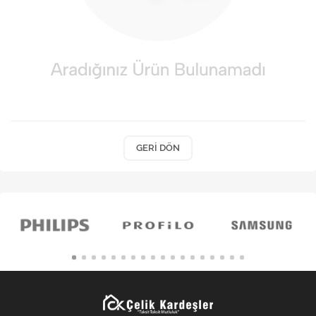
Kişisel Bakım
Züccaciye
Ev Tekstili
Çocuk Gereçleri
Motorsikletler
GERI DÖN
Isıtma ve Soğutma