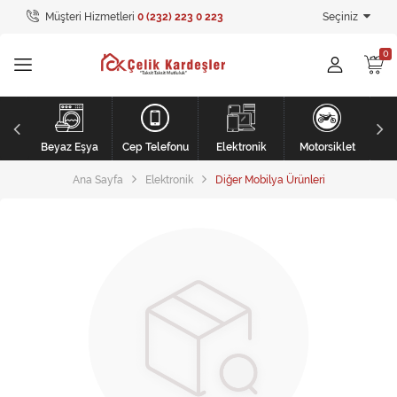
Müşteri Hizmetleri
0 (232) 223 0 223
Seçiniz
Tüm Kategoriler
Ev Tekstili
GİYİM
li
Kişisel Bakım
Beyaz Eşya
Cep Telefonu
Elektronik
Motorsiklet
Ana Sayfa
Elektronik
Diğer Mobilya Ürünleri
Mobilya
Mobilya
Elektronik
Beyaz Eşya
Mobilya
Küçük Ev Aletleri