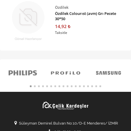
Özdilek
Özdilek Colourıst (avm) Grı Pecete
30*50
14,92
Taksitle
Süleyman Demirel Bulvarı No:10/D-E Menderes/ İZMİR