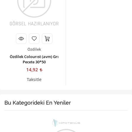
Kişisel Bakım
Züccaciye
Ev Tekstili
Çocuk Gereçleri
Özdilek
Motorsikletler
Özdilek Colourıst (avm) Grı
Pecete 30*50
Isıtma ve Soğutma
14,92
Taksitle
Bu Kategorideki En Yeniler