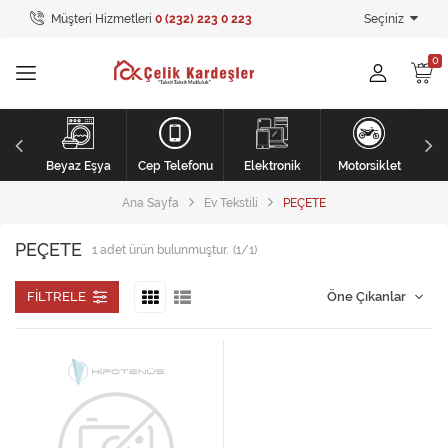
Müşteri Hizmetleri
0 (232) 223 0 223
Seçiniz
Tüm Kategoriler
Ev Tekstili
GİYİM
Kişisel Bakım
li
Beyaz Eşya
Cep Telefonu
Elektronik
Motorsiklet
Ana Sayfa
Ev Tekstili
PEÇETE
Mobilya
PEÇETE
1
adet ürün bulunmuştur.
(1/1)
Mobilya
Elektronik
FILTRELE
Beyaz Eşya
Mobilya
Küçük Ev Aletleri