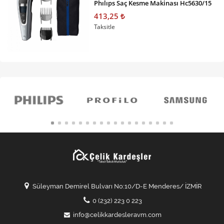
Phılıps Saç Kesme Makinası Hc5630/15
413,25
Taksitle
Süleyman Demirel Bulvarı No:10/D-E Menderes/ İZMİR
0 (232) 223 0 223
info@celikkardesleravm.com