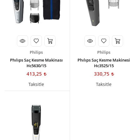
Kişisel Bakım
Züccaciye
Ev Tekstili
Çocuk Gereçleri
Philips
Philips
Motorsikletler
Phılıps Saç Kesme Makinası
Phılıps Saç Kesme Makinesi
Hc5630/15
Hc3525/15
Isıtma ve Soğutma
413,25
330,75
Taksitle
Taksitle