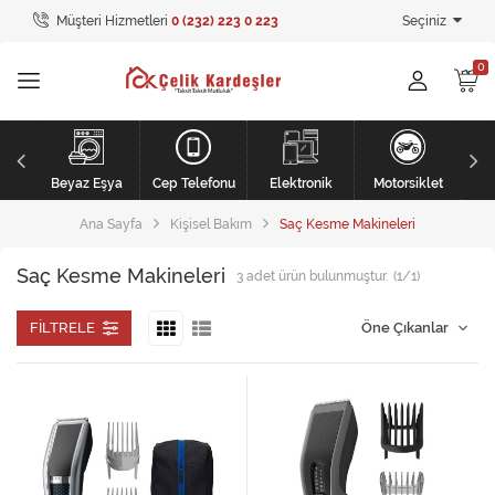
Müşteri Hizmetleri
0 (232) 223 0 223
Seçiniz
Tüm Kategoriler
Ev Tekstili
GİYİM
li
Kişisel Bakım
Beyaz Eşya
Cep Telefonu
Elektronik
Motorsiklet
Ana Sayfa
Kişisel Bakım
Saç Kesme Makineleri
Mobilya
Saç Kesme Makineleri
3
adet ürün bulunmuştur.
(1/1)
Mobilya
Elektronik
FILTRELE
Beyaz Eşya
Mobilya
Küçük Ev Aletleri