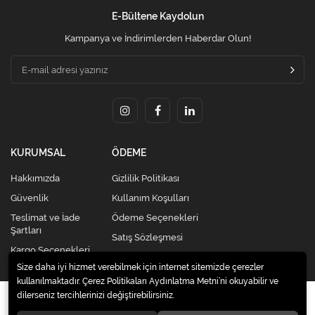
E-Bültene Kaydolun
Kampanya ve İndirimlerden Haberdar Olun!
KURUMSAL
ÖDEME
Hakkımızda
Gizlilik Politikası
Güvenlik
Kullanım Koşulları
Teslimat ve İade
Ödeme Seçenekleri
Şartları
Satış Sözleşmesi
Kargo Seçenekleri
Size daha iyi hizmet verebilmek için internet sitemizde çerezler
kullanılmaktadır. Çerez Politikaları Aydınlatma Metni’ni okuyabilir ve
dilerseniz tercihlerinizi değiştirebilirsiniz.
© 2020
Kredi Kartsız Elden Taksitli Alışveriş Merkezi |
Celikkardesleravm.com
. Tüm hakları saklıdır.