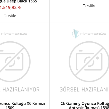
ue Deep Black 1565
Taksitle
1.519,92
Taksitle
uncu Koltuğu X6 Kırmızı
Ck Gamıng Oyuncu Koltu
1509
Antrasit (kumaş) 159