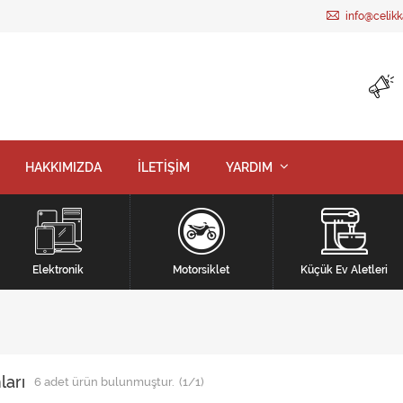
info@celik
HAKKIMIZDA
İLETİŞİM
YARDIM
Elektronik
Motorsiklet
Küçük Ev Aletleri
ları
6
adet ürün bulunmuştur.
(1/1)