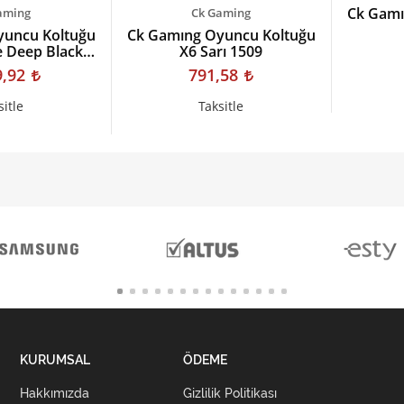
Ck Gamı
aming
Ck Gaming
yuncu Koltuğu
Ck Gamıng Oyuncu Koltuğu
 Deep Black
X6 Sarı 1509
565
9,92
791,58
sitle
Taksitle
KURUMSAL
ÖDEME
Hakkımızda
Gizlilik Politikası