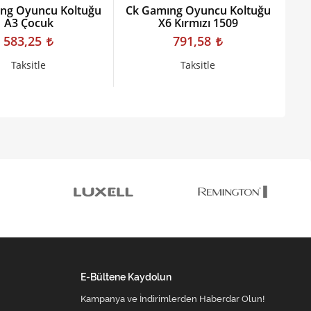
ng Oyuncu Koltuğu
Ck Gamıng Oyuncu Koltuğu
Ck
A3 Çocuk
X6 Kırmızı 1509
Q
583,25
791,58
Taksitle
Taksitle
E-Bültene Kaydolun
Kampanya ve İndirimlerden Haberdar Olun!