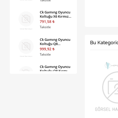
Taksitle
Ck Gamıng Oyuncu
Koltuğu X6 Kırmızı
1509
791,58
Taksitle
Ck Gamıng Oyuncu
Bu Kategorid
Koltuğu Q8
Antrasit (kumaş)
999,92
1598
Taksitle
Ck Gamıng Oyuncu
Koltuğu Q8 Kırmızı
(kumaş) 1598
999,92
Taksitle