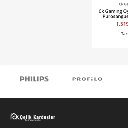
Ck G
Ck Gamıng O
Purosangue
1
1.51
Tak