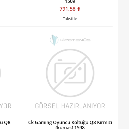
1509
791,58
Taksitle
ğu Q8
Ck Gamıng Oyuncu Koltuğu Q8 Kırmızı
8
(kumaş) 1598