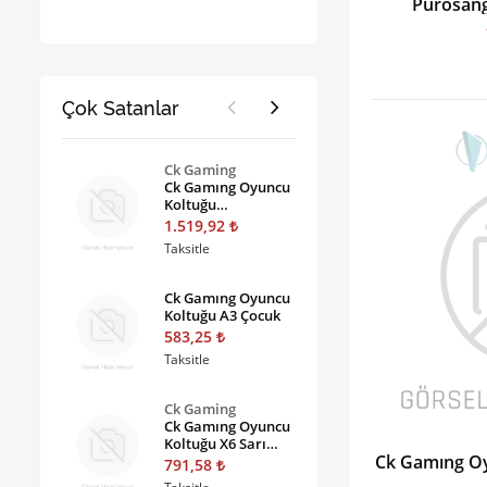
Purosang
Çok Satanlar
Ck Gaming
Ck Gamıng Oyuncu
Koltuğu
Purosangue Deep
1.519,92
Black 1565
Taksitle
Ck Gamıng Oyuncu
Koltuğu A3 Çocuk
583,25
Taksitle
Ck Gaming
Ck Gamıng Oyuncu
Koltuğu X6 Sarı
Ck Gamıng Oy
1509
791,58