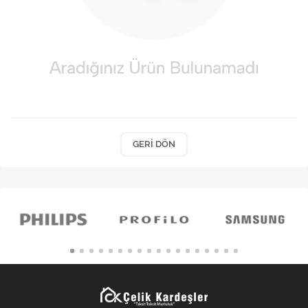
Kişisel Bakım
Züccaciye
Ev Tekstili
Çocuk Gereçleri
Motorsikletler
GERI DÖN
Isıtma ve Soğutma