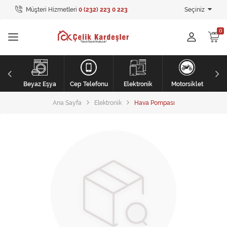
Müşteri Hizmetleri
0 (232) 223 0 223
Seçiniz
Tüm Kategoriler
Ev Tekstili
GİYİM
li
Kişisel Bakım
Beyaz Eşya
Cep Telefonu
Elektronik
Motorsiklet
Ana Sayfa
Elektronik
Hava Pompası
Mobilya
Mobilya
Elektronik
Beyaz Eşya
Mobilya
Küçük Ev Aletleri