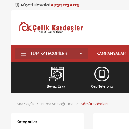
Müşteri Hizmetleri
0 (232) 223 0 223
TÜM KATEGORILER
KAMPANYALAR
Beyaz Eşya
Cep Telefonu
Ana Sayfa
Isıtma ve Soğutma
Kömür Sobaları
Kategoriler