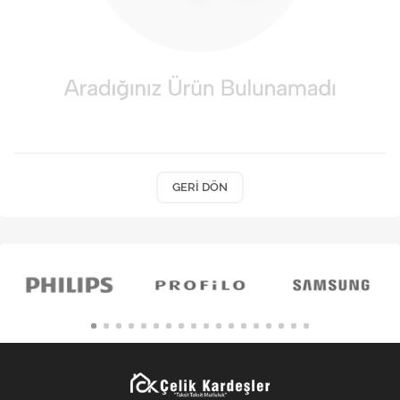
Kişisel Bakım
Züccaciye
Ev Tekstili
Çocuk Gereçleri
Motorsikletler
GERI DÖN
Isıtma ve Soğutma