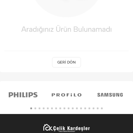
Kişisel Bakım
Züccaciye
Ev Tekstili
Çocuk Gereçleri
Motorsikletler
GERI DÖN
Isıtma ve Soğutma