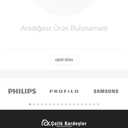
Kişisel Bakım
Züccaciye
Ev Tekstili
Çocuk Gereçleri
Motorsikletler
GERI DÖN
Isıtma ve Soğutma