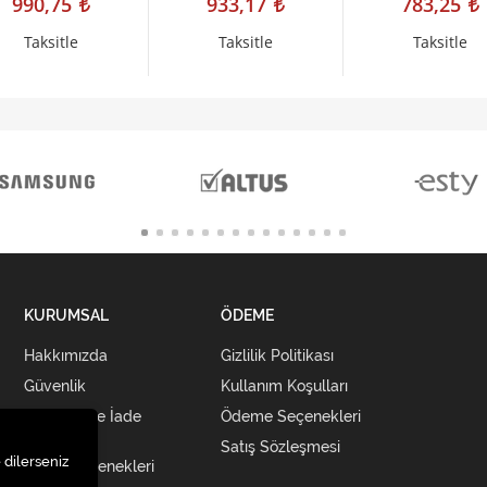
990,75
933,17
783,25
Go
Taksitle
Taksitle
Taksitle
KURUMSAL
ÖDEME
Hakkımızda
Gizlilik Politikası
Güvenlik
Kullanım Koşulları
Teslimat ve İade
Ödeme Seçenekleri
Şartları
Satış Sözleşmesi
 dilerseniz
Kargo Seçenekleri