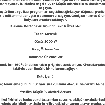
stenmeyen su lekelerine engel oluyor. Düşük ısılarda bile su damlama
sağlıyor.
aş türüne özgü özel programları seçebileceğiniz ayar düğmesi pratik 
le mükemmel sonuçlar elde etmenizi sağlıyor. Geniş su haznesi ütül
ihtiyacını ortadan kaldırıyor.
Kullanıcı Konforunu Düşünen Teknik Özellikler
Taban:
Seramik
Gücü:
2000 W
Kireç Önleme:
Var
Damlama Önleme:
Var
o
meniz için 360
dönebilen kablo girişiyle destekleniyor. Kirece karşı k
taktirde uzun ömürlü bir kullanım sağlıyor.
Kutu İçeriği
eç temizleme çubuğunun yanı sıra kullanım kılavuzu ve garanti belgesiy
Yenilikçi Küçük Ev Aletleri Markası
kçi fikirleri ve fonksiyonel tasarımları sayesinde küçük ev aletleri se
botu gibi küçük ev aletlerinin ilk üreticisi unvanını taşıyan marka, yap