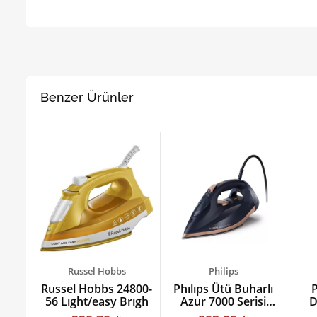
Benzer Ürünler
Russel Hobbs
Philips
770
Russel Hobbs 24800-
Phılıps Ütü Buharlı
P
us
56 Lıght/easy Brıgh
Azur 7000 Serisi
D
1
Dst7510/80
Gc