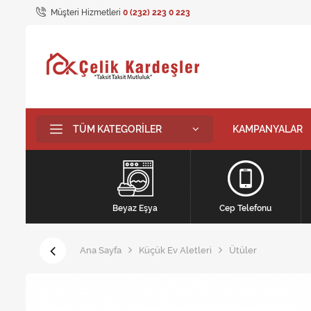
Müşteri Hizmetleri
0 (232) 223 0 223
TÜM KATEGORILER
KAMPANYALAR
Beyaz Eşya
Cep Telefonu
Ana Sayfa
Küçük Ev Aletleri
Ütüler