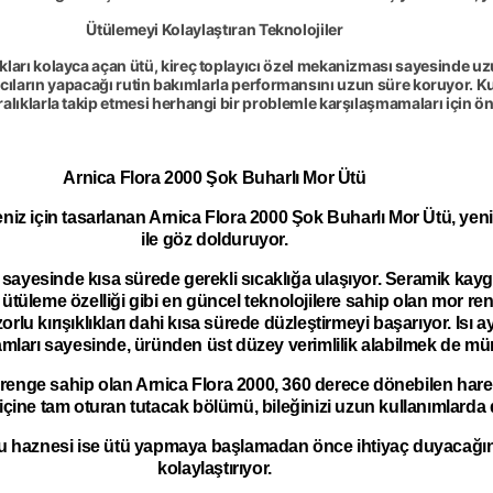
Ütülemeyi Kolaylaştıran Teknolojiler
ıkları kolayca açan ütü, kireç toplayıcı özel mekanizması sayesinde u
ıların yapacağı rutin bakımlarla performansını uzun süre koruyor. K
 aralıklarla takip etmesi herhangi bir problemle karşılaşmamaları için ön
Arnica Flora 2000 Şok Buharlı Mor Ütü
meniz için tasarlanan Arnica Flora 2000 Şok Buharlı Mor Ütü, yenil
ile göz dolduruyor.
ı sayesinde kısa sürede gerekli sıcaklığa ulaşıyor. Seramik kay
y ütüleme özelliği gibi en güncel teknolojilere sahip olan mor r
orlu kırışıklıkları dahi kısa sürede düzleştirmeyi başarıyor. Isı
mları sayesinde, üründen üst düzey verimlilik alabilmek de m
r renge sahip olan Arnica Flora 2000, 360 derece dönebilen hare
 içine tam oturan tutacak bölümü, bileğinizi uzun kullanımlarda
u haznesi ise ütü yapmaya başlamadan önce ihtiyaç duyacağını
kolaylaştırıyor.