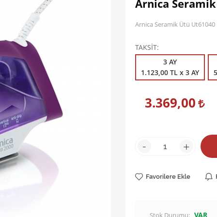
Arnica Seramik
Arnica Seramik Ütü Ut61040
TAKSİT
3 AY
1.123,00 TL x 3 AY
5
3.369,00
-
+
Favorilere Ekle
VAR
Stok Durumu: