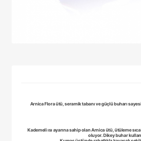
Arnica Flora ütü, seramik tabanı ve güçlü buharı sayes
Kademeli ısı ayarına sahip olan Arnica ütü, ütüleme sıcak
oluyor. Dikey buhar kullan
Kumaş üstünde rahatlıkla kayacak şekild