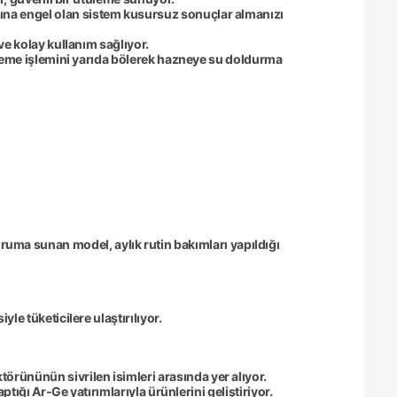
sına engel olan sistem kusursuz sonuçlar almanızı
ve kolay kullanım sağlıyor.
eme işlemini yarıda bölerek hazneye su doldurma
oruma sunan model, aylık rutin bakımları yapıldığı
le tüketicilere ulaştırılıyor.
ktörününün sivrilen isimleri arasında yer alıyor.
tığı Ar-Ge yatırımlarıyla ürünlerini geliştiriyor.