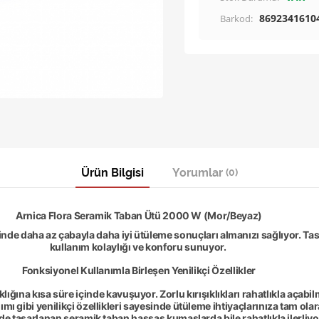
8692341610
Barkod:
Ürün Bilgisi
Yorumlar
(0)
Arnica Flora Seramik Taban Ütü 2000 W (Mor/Beyaz)
inde daha az çabayla daha iyi ütüleme sonuçları almanızı sağlıyor. Ta
kullanım kolaylığı ve konforu sunuyor.
Fonksiyonel Kullanımla Birleşen Yenilikçi Özellikler
lığına kısa süre içinde kavuşuyor. Zorlu kırışıklıkları rahatlıkla açab
ımı gibi yenilikçi özellikleri sayesinde ütüleme ihtiyaçlarınıza tam ola
e tasarlanan seramik taban hassas kumaşlarda bile rahatlıkla ilerliyo