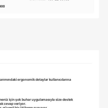
400
sarımındaki ergonomik detaylar kullanıcılarına
ilmeniz için şok buhar uygulamasıyla size destek
rak cevap veriyor.
r, güvenli bir ütüleme sunuyor.