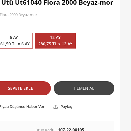
 Ütü Ut61040 Flora 2000 Beyaz-mor
 Flora 2000 Beyaz-mor
6 AY
12 AY
61,50 TL x 6 AY
280,75 TL x 12 AY
SEPETE EKLE
HEMEN AL
Fiyatı Düşünce Haber Ver
Paylaş
107-22-00105
Ürün Kodu: