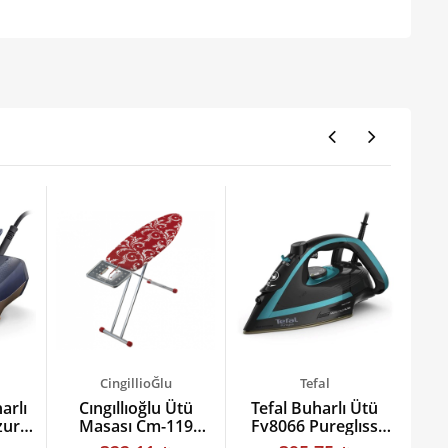
CingillioĞlu
Tefal
arlı
Cıngıllıoğlu Ütü
Tefal Buharlı Ütü
Tef
zur
Masası Cm-119
Fv8066 Pureglıss
Merea
3000 W Siyah