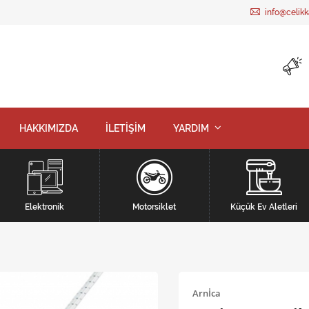
info@celik
HAKKIMIZDA
İLETİŞİM
YARDIM
Elektronik
Motorsiklet
Küçük Ev Aletleri
Arnİca