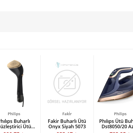
Philips
Fakİr
Philips
hılıps Buharlı
Fakir Buharlı Ütü
Phılıps Ütü Buh
üzleştirici Ütü
Onyx Siyah 5073
Dst8050/20 A
810/20 Steam &
8000 Serisi