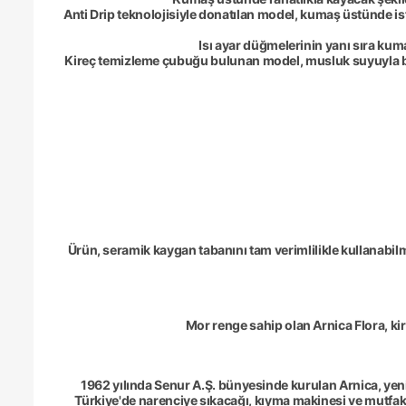
Anti Drip teknolojisiyle donatılan model, kumaş üstünde i
Isı ayar düğmelerinin yanı sıra kum
Kireç temizleme çubuğu bulunan model, musluk suyuyla bi
Ürün, seramik kaygan tabanını tam verimlilikle kullanabil
Mor renge sahip olan Arnica Flora, kir
1962 yılında Senur A.Ş. bünyesinde kurulan Arnica, yenili
Türkiye'de narenciye sıkacağı, kıyma makinesi ve mutfak ro