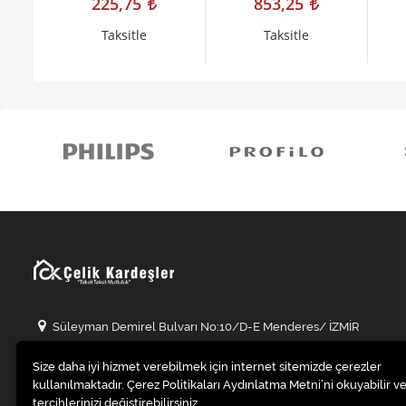
225,75
853,25
Taksitle
Taksitle
Süleyman Demirel Bulvarı No:10/D-E Menderes/ İZMİR
0 (232) 223 0 223
Size daha iyi hizmet verebilmek için internet sitemizde çerezler
info@celikkardesleravm.com
kullanılmaktadır. Çerez Politikaları Aydınlatma Metni’ni okuyabilir ve
tercihlerinizi değiştirebilirsiniz.