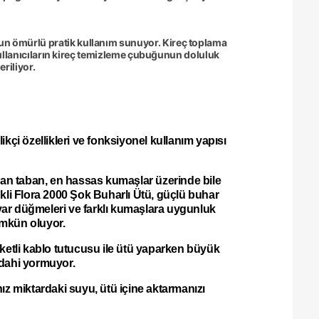
zun ömürlü pratik kullanım sunuyor. Kireç toplama
ullanıcıların kireç temizleme çubuğunun doluluk
eriliyor.
ikçi özellikleri ve fonksiyonel kullanım yapısı
gan taban, en hassas kumaşlar üzerinde bile
enkli Flora 2000 Şok Buharlı Ütü, güçlü buhar
 ayar düğmeleri ve farklı kumaşlara uygunluk
ümkün oluyor.
ketli kablo tutucusu ile ütü yaparken büyük
 dahi yormuyor.
z miktardaki suyu, ütü içine aktarmanızı