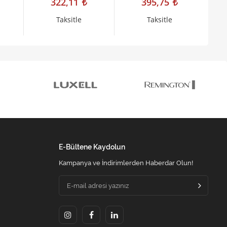
322,11
395,75
1830008649
Taksitle
Taksitle
E-Bültene Kaydolun
Kampanya ve İndirimlerden Haberdar Olun!