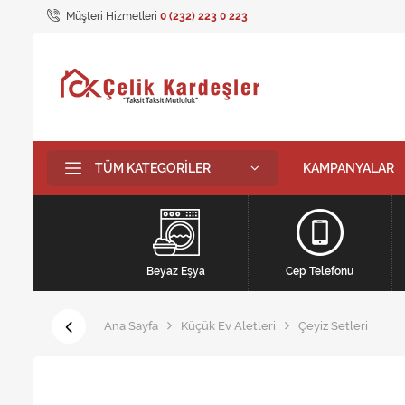
Müşteri Hizmetleri
0 (232) 223 0 223
TÜM KATEGORILER
KAMPANYALAR
Beyaz Eşya
Cep Telefonu
Ana Sayfa
Küçük Ev Aletleri
Çeyiz Setleri