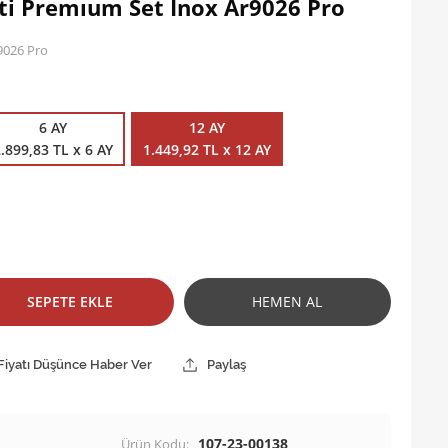
ti Premıum Set Inox Ar9026 Pro
9026 Pro
6 AY
12 AY
.899,83 TL x 6 AY
1.449,92 TL x 12 AY
SEPETE EKLE
HEMEN AL
Fiyatı Düşünce Haber Ver
Paylaş
107-23-00138
Ürün Kodu: