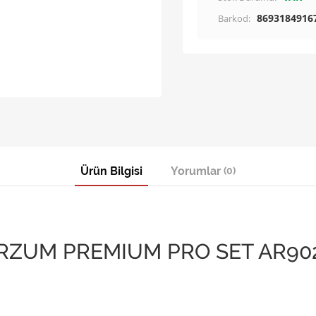
8693184916
Barkod:
Ürün Bilgisi
Yorumlar
(0)
RZUM PREMIUM PRO SET AR90