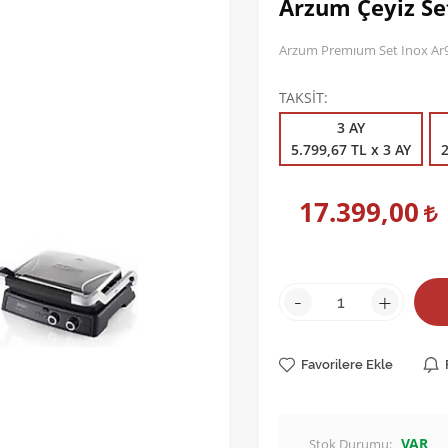
Arzum Çeyiz Se
Arzum Premıum Set Inox Ar
TAKSİT
3 AY
5.799,67 TL x 3 AY
2
17.399,00
-
+
Favorilere Ekle
VAR
Stok Durumu: