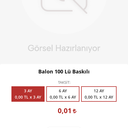
Kişisel Bakım
Züccaciye
Ev Tekstili
Çocuk Gereçleri
Motorsikletler
Isıtma ve Soğutma
Balon 100 Lü Baskılı
TAKSİT
3 AY
6 AY
12 AY
0,00 TL x 3 AY
0,00 TL x 6 AY
0,00 TL x 12 AY
0,01