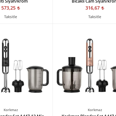
lti Siyah/krom
Bıcaklı Cam Siyah/kro
573,25
316,67
Taksitle
Taksitle
Korkmaz
Korkmaz