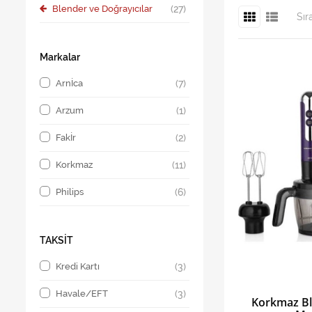
Blender ve Doğrayıcılar
(27)
Sır
Markalar
Arnİca
(7)
Arzum
(1)
Fakİr
(2)
Korkmaz
(11)
Philips
(6)
TAKSİT
Kredi Kartı
(3)
Havale/EFT
(3)
Korkmaz Bl