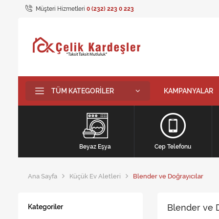
Müşteri Hizmetleri
0 (232) 223 0 223
TÜM KATEGORILER
KAMPANYALAR
Beyaz Eşya
Cep Telefonu
Ana Sayfa
Küçük Ev Aletleri
Blender ve Doğrayıcılar
Blender ve D
Kategoriler