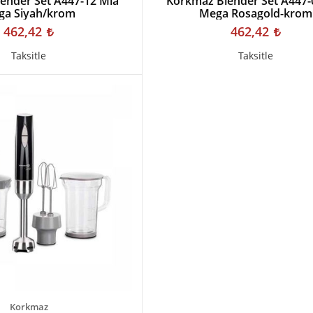
ender Set A447-12 Mia
Korkmaz Blender Set A447-
ga Siyah/krom
Mega Rosagold-krom
462,42
462,42
Taksitle
Taksitle
Korkmaz