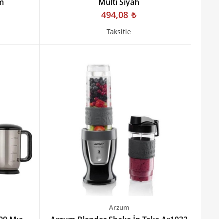
m
Multı Siyah
494,08
Taksitle
Arzum