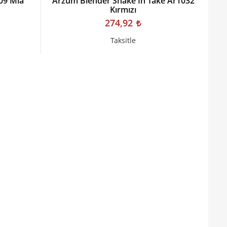
09 Mıa
Arzum Blender Shake İn Take Ar1032
Kırmızı
274,92
Taksitle