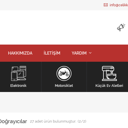
info@celik
HAKKIMIZDA
İLETİŞİM
YARDIM
Elektronik
Motorsiklet
Küçük Ev Aletleri
oğrayıcılar
27
adet ürün bulunmuştur.
(2/2)