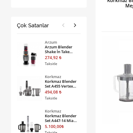
Korkmaz Bl
Me
Çok Satanlar
Arzum
Arzum Blender
Shake İn Take
Ar1032 Kırmızı
274,92
Taksitle
Korkmaz
Korkmaz Blender
Set A455 Vertex
Multı Siyah
494,08
Taksitle
Korkmaz
Korkmaz Blender
Set A447-14 Mia
Mega
5.100,00
Vanilya/krom
Taksitle