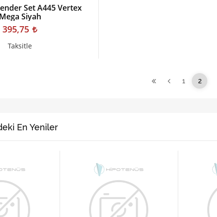
ender Set A445 Vertex
Mega Siyah
395,75
Taksitle
1
2
eki En Yeniler