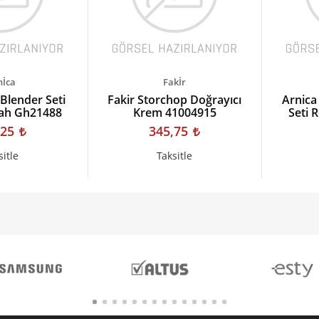
nİca
Fakİr
 Blender Seti
Fakir Storchop Doğrayıcı
Arnica
yah Gh21488
Krem 41004915
Seti 
,25
345,75
sitle
Taksitle