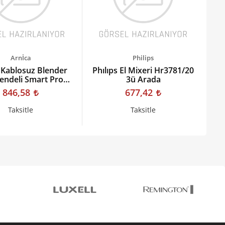
Arnİca
Philips
 Kablosuz Blender
Phılıps El Mixeri Hr3781/20
Fa
Rendeli Smart Pro
3ü Arada
Gh21760
846,58
677,42
Taksitle
Taksitle