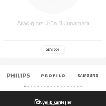
Kişisel Bakım
Züccaciye
Ev Tekstili
Çocuk Gereçleri
Motorsikletler
GERI DÖN
Isıtma ve Soğutma