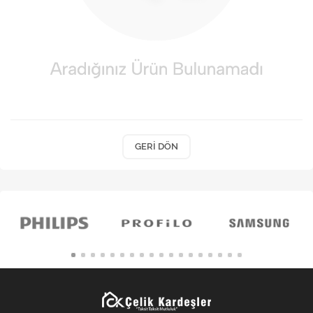
Kişisel Bakım
Züccaciye
Ev Tekstili
Çocuk Gereçleri
Motorsikletler
GERI DÖN
Isıtma ve Soğutma