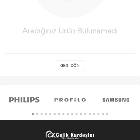
Kişisel Bakım
Züccaciye
Ev Tekstili
Çocuk Gereçleri
Motorsikletler
GERI DÖN
Isıtma ve Soğutma