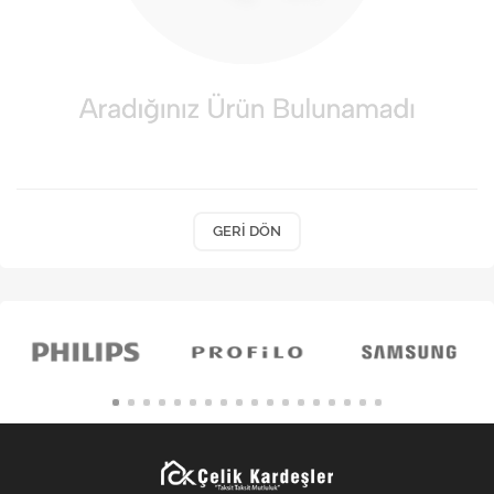
Kişisel Bakım
Züccaciye
Ev Tekstili
Çocuk Gereçleri
Motorsikletler
GERI DÖN
Isıtma ve Soğutma