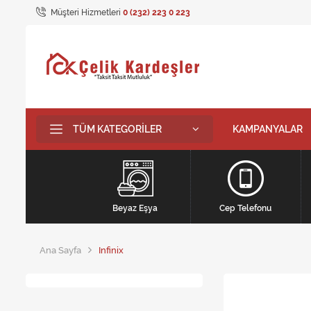
Müşteri Hizmetleri
0 (232) 223 0 223
TÜM KATEGORILER
KAMPANYALAR
Beyaz Eşya
Cep Telefonu
Ana Sayfa
Infinix