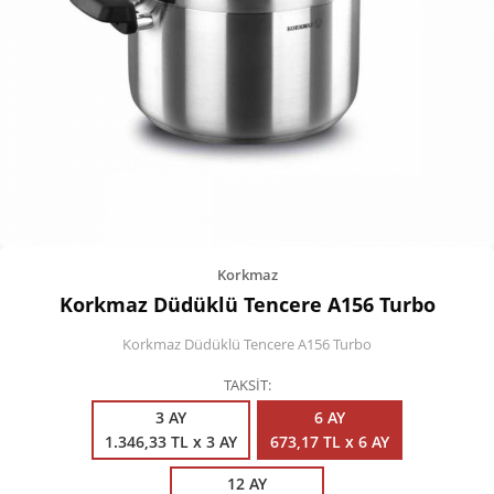
Kişisel Bakım
Züccaciye
Ev Tekstili
Çocuk Gereçleri
Motorsikletler
Isıtma ve Soğutma
Korkmaz
Korkmaz Düdüklü Tencere A156 Turbo
Korkmaz Düdüklü Tencere A156 Turbo
TAKSİT
3 AY
6 AY
1.346,33 TL x 3 AY
673,17 TL x 6 AY
12 AY