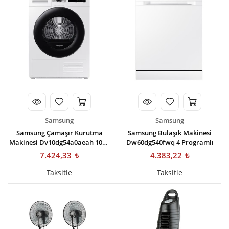
Kişisel Bakım
Züccaciye
Ev Tekstili
Çocuk Gereçleri
Motorsikletler
Isıtma ve Soğutma
Samsung
Samsung
Samsung Çamaşır Kurutma
Samsung Bulaşık Makinesi
Makinesi Dv10dg54a0aeah 10kg
Dw60dg540fwq 4 Programlı
Isı Pompalı
7.424,33
4.383,22
Taksitle
Taksitle