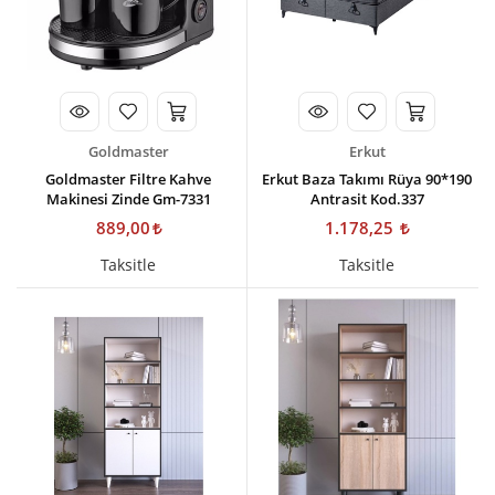
Goldmaster
Erkut
Goldmaster Filtre Kahve
Erkut Baza Takımı Rüya 90*190
Makinesi Zinde Gm-7331
Antrasit Kod.337
889,00
1.178,25
Taksitle
Taksitle