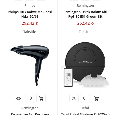
Philips
Remİngton
Phılıps Türk Kahve Makinesi
Remington Erkek Bakım Kiti
Hda150/61
Pg6130 E51 Groom Kit
292,42
262,42
Taksitle
Taksitle
Remİngton
Tefal
Remington Saç Kurutma
Tefal Robot Süpürge Rg9075wh