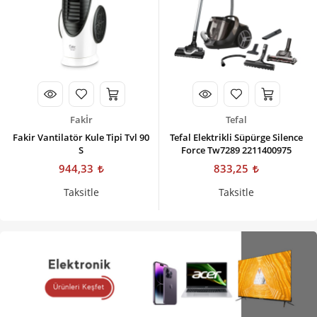
Fakİr
Tefal
Fakir Vantilatör Kule Tipi Tvl 90
Tefal Elektrikli Süpürge Silence
S
Force Tw7289 2211400975
944,33
833,25
Taksitle
Taksitle