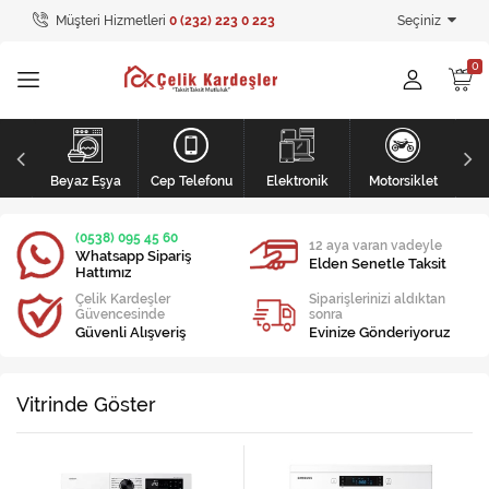
Müşteri Hizmetleri
0 (232) 223 0 223
Seçiniz
Tüm Kategoriler
Ev Tekstili
GİYİM
Kişisel Bakım
li
Beyaz Eşya
Cep Telefonu
Elektronik
Motorsiklet
Mobilya
(0538) 095 45 60
12 aya varan vadeyle
Whatsapp Sipariş
Elden Senetle Taksit
Hattımız
Mobilya
Çelik Kardeşler
Siparişlerinizi aldıktan
Güvencesinde
sonra
Elektronik
Güvenli Alışveriş
Evinize Gönderiyoruz
Beyaz Eşya
Vitrinde Göster
Mobilya
Küçük Ev Aletleri