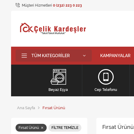
Müşteri Hizmetleri
0 (232) 223 0 223
TÜM KATEGORILER
KAMPANYALAR
Beyaz Eşya
Cep Telefonu
Ana Sayfa
Fırsat Ürünü
Fırsat Ürünü
Fırsat Ürünü
FILTRE TEMIZLE