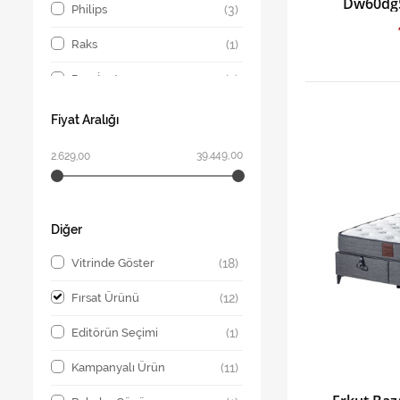
Dw60dg5
Philips
(3)
Raks
(1)
Remİngton
(2)
Samsung
(1)
Fiyat Aralığı
Tefal
(2)
39.449,00
2.629,00
Diğer
Vitrinde Göster
(18)
Fırsat Ürünü
(12)
Editörün Seçimi
(1)
Kampanyalı Ürün
(11)