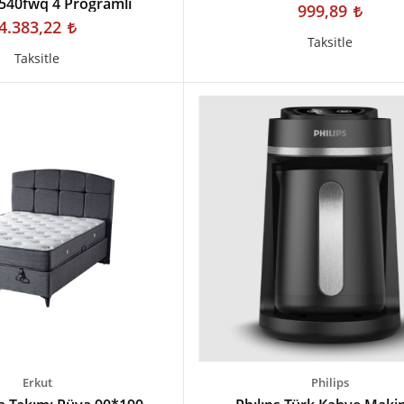
40fwq 4 Programlı
999,89
4.383,22
Taksitle
Taksitle
Erkut
Philips