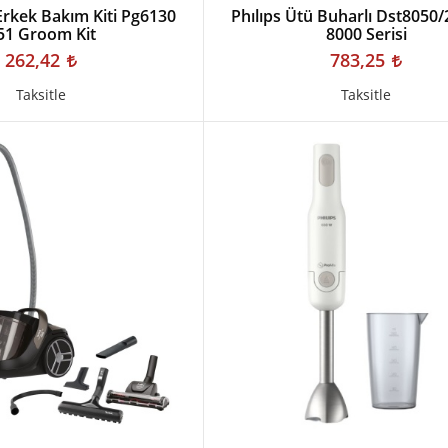
rkek Bakım Kiti Pg6130
Phılıps Ütü Buharlı Dst8050/
51 Groom Kit
8000 Serisi
262,42
783,25
Taksitle
Taksitle