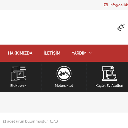
info@celik
HAKKIMIZDA
İLETİŞİM
YARDIM
Elektronik
Motorsiklet
Küçük Ev Aletleri
12
adet ürün bulunmuştur.
(1/1)