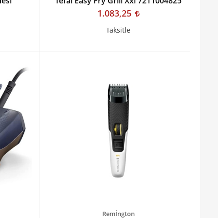
nesi
Tefal Easy Fry Grill Xxl 7211004825
1.083,25
Taksitle
Remİngton