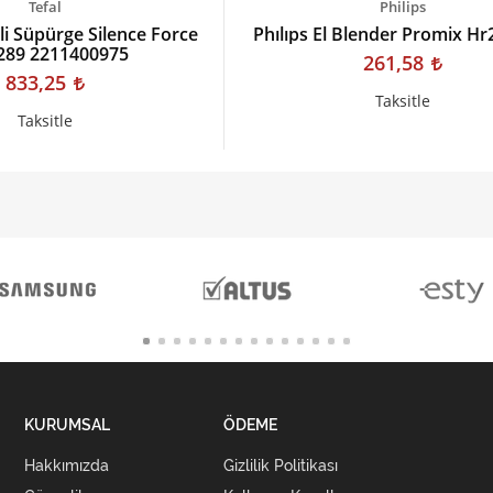
Tefal
Philips
kli Süpürge Silence Force
Phılıps El Blender Promix H
289 2211400975
261,58
833,25
Taksitle
Taksitle
KURUMSAL
ÖDEME
Hakkımızda
Gizlilik Politikası