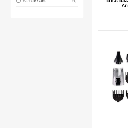
Erkut Baz
Babalar Günü
(1)
An