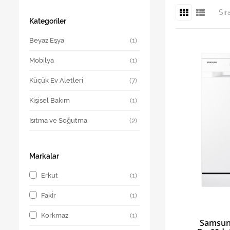
Sır
Kategoriler
Beyaz Eşya
Mobilya
Küçük Ev Aletleri
Kişisel Bakım
Isıtma ve Soğutma
Markalar
Erkut
(1)
Fakİr
(1)
Korkmaz
(1)
Samsung