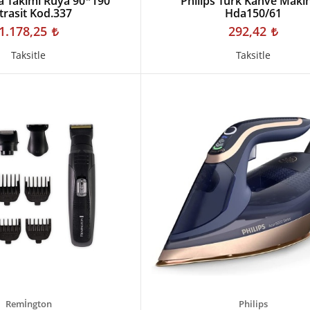
a Takımı Rüya 90*190
Phılıps Türk Kahve Maki
trasit Kod.337
Hda150/61
1.178,25
292,42
Taksitle
Taksitle
Remİngton
Philips