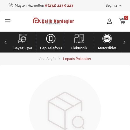
Müşteri Hizmetleri
0 (232) 223 0 223
Seçiniz
Tüm Kategoriler
Ev Tekstili
GİYİM
li
Kişisel Bakım
Beyaz Eşya
Cep Telefonu
Elektronik
Motorsiklet
Ana Sayfa
Leparis Policoton
Mobilya
Mobilya
Elektronik
Beyaz Eşya
Mobilya
Küçük Ev Aletleri