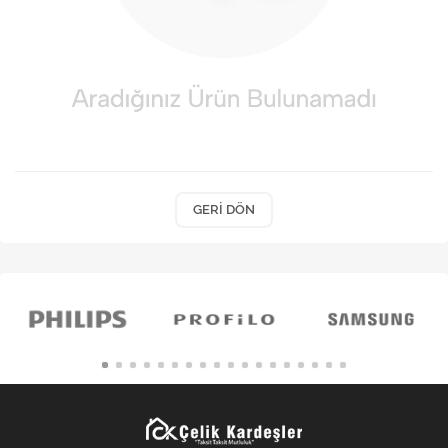
Kişisel Bakım
Züccaciye
Ev Tekstili
Çocuk Gereçleri
Motorsikletler
GERI DÖN
Isıtma ve Soğutma