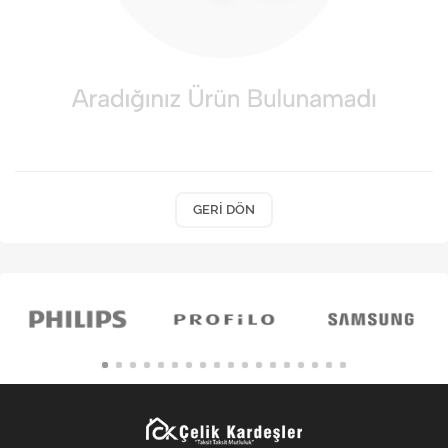
Kişisel Bakım
Züccaciye
Ev Tekstili
Çocuk Gereçleri
Motorsikletler
GERI DÖN
Isıtma ve Soğutma