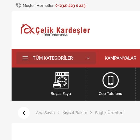
Müşteri Hizmetleri
0 (232) 223 0 223
TÜM KATEGORILER
KAMPANYALAR
Beyaz Eşya
Cep Telefonu
Ana Sayfa
Kişisel Bakım
Sağlık Ürünleri