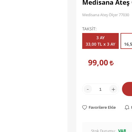
Medisana Ateş 
Medisana Ateş Ölçer 77030
TAKSİT
3 AY
33,00 TL x 3 AY
16,5
99,00
-
+
Favorilere Ekle
VAR
Stok Durumu: