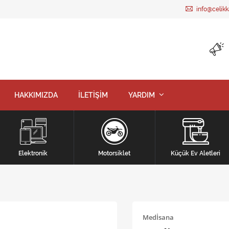
info@celik
HAKKIMIZDA
İLETİŞİM
YARDIM
Elektronik
Motorsiklet
Küçük Ev Aletleri
Medİsana