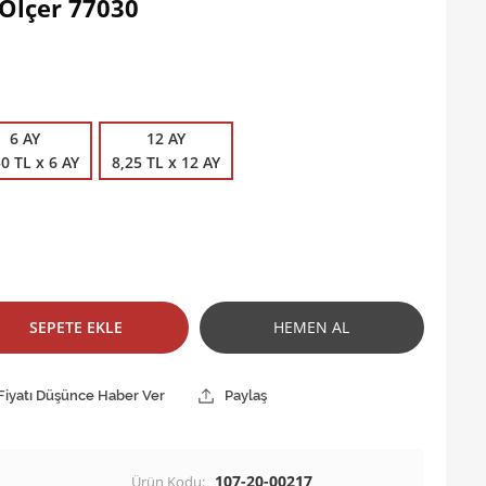
Ölçer 77030
6 AY
12 AY
0 TL x 6 AY
8,25 TL x 12 AY
SEPETE EKLE
HEMEN AL
Fiyatı Düşünce Haber Ver
Paylaş
107-20-00217
Ürün Kodu: