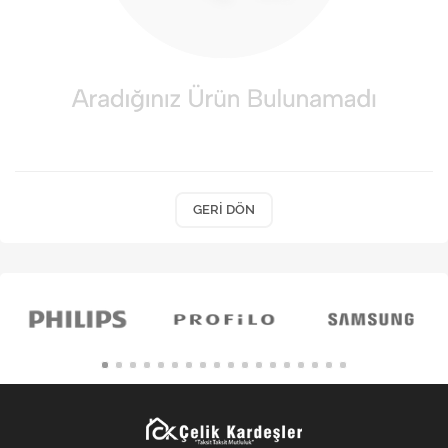
Kişisel Bakım
Züccaciye
Ev Tekstili
Çocuk Gereçleri
Motorsikletler
GERI DÖN
Isıtma ve Soğutma