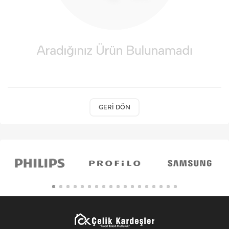
Kişisel Bakım
Züccaciye
Ev Tekstili
Çocuk Gereçleri
Motorsikletler
GERI DÖN
Isıtma ve Soğutma