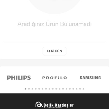
Kişisel Bakım
Züccaciye
Ev Tekstili
Çocuk Gereçleri
Motorsikletler
GERI DÖN
Isıtma ve Soğutma