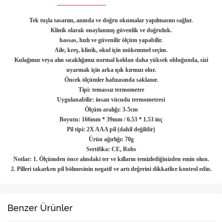
Tek tuşla tasarım, anında ve doğru okumalar yapılmasını sağlar.
Klinik olarak onaylanmış güvenlik ve doğruluk.
hassas, hızlı ve güvenilir ölçüm yapabilir.
Aile, kreş, klinik, okul için mükemmel seçim.
Kulağımız veya alın sıcaklığımız normal koldan daha yüksek olduğunda, sizi
uyarmak için arka ışık kırmızı olur.
Öncek ölçümler hafızasında saklanır.
Tipi: temassız termometre
Uygulanabilir: insan vücudu termometresi
Ölçüm aralığı: 3-5cm
Boyutu: 166mm * 39mm / 6.53 * 1.53 inç
Pil tipi: 2X AAA pil (dahil değildir)
Ürün ağırlığı: 70g
Sertifika: CE, Rohs
Notlar: 1. Ölçümden önce alındaki ter ve kılların temizlediğinizden emin olun.
2. Pilleri takarken pil bölmesinin negatif ve artı değerini dikkatlice kontrol edin.
Benzer Ürünler