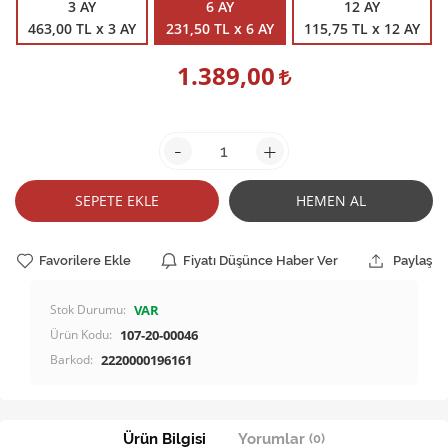
3 AY
6 AY
12 AY
463,00 TL x 3 AY
231,50 TL x 6 AY
115,75 TL x 12 AY
1.389,00
-
+
SEPETE EKLE
HEMEN AL
Favorilere Ekle
Fiyatı Düşünce Haber Ver
Paylaş
Stok Durumu:
VAR
Ürün Kodu:
107-20-00046
Barkod:
2220000196161
Ürün Bilgisi
Yorumlar
(0)