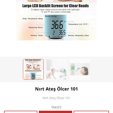
Kişisel Bakım
Züccaciye
Ev Tekstili
Çocuk Gereçleri
Motorsikletler
Isıtma ve Soğutma
Nırt Ateş Ölcer 101
Nırt Ateş Ölcer 101
TAKSİT