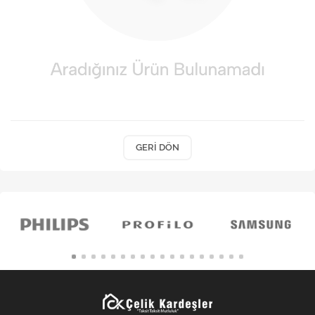
Kişisel Bakım
Züccaciye
Ev Tekstili
Çocuk Gereçleri
Motorsikletler
GERI DÖN
Isıtma ve Soğutma