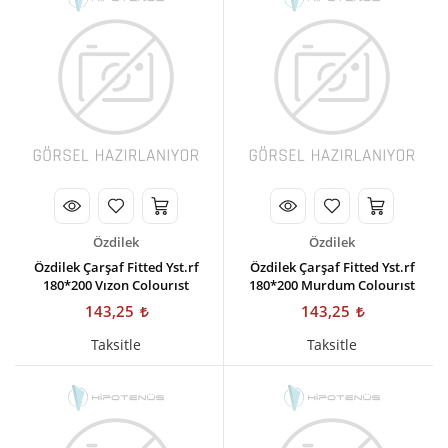
Kişisel Bakım
Züccaciye
Ev Tekstili
Çocuk Gereçleri
Motorsikletler
Isıtma ve Soğutma
Özdilek
Özdilek
Özdilek Çarşaf Fitted Yst.rf
Özdilek Çarşaf Fitted Yst.rf
180*200 Vızon Colourıst
180*200 Murdum Colourıst
143,25
143,25
Taksitle
Taksitle