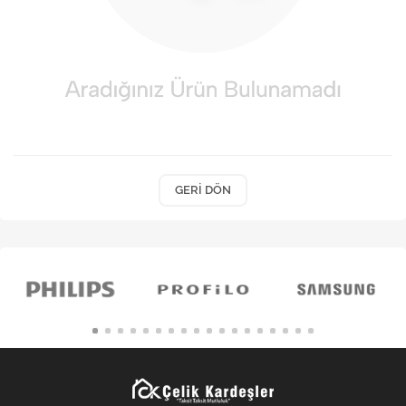
Kişisel Bakım
Züccaciye
Ev Tekstili
Çocuk Gereçleri
Motorsikletler
GERI DÖN
Isıtma ve Soğutma