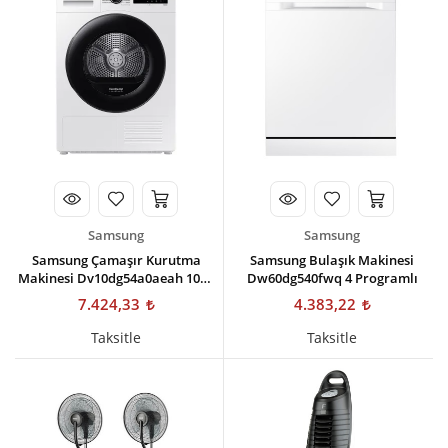
Kişisel Bakım
Züccaciye
Ev Tekstili
Çocuk Gereçleri
Motorsikletler
Isıtma ve Soğutma
Samsung
Samsung
Samsung Çamaşır Kurutma
Samsung Bulaşık Makinesi
Makinesi Dv10dg54a0aeah 10kg
Dw60dg540fwq 4 Programlı
Isı Pompalı
7.424,33
4.383,22
Taksitle
Taksitle