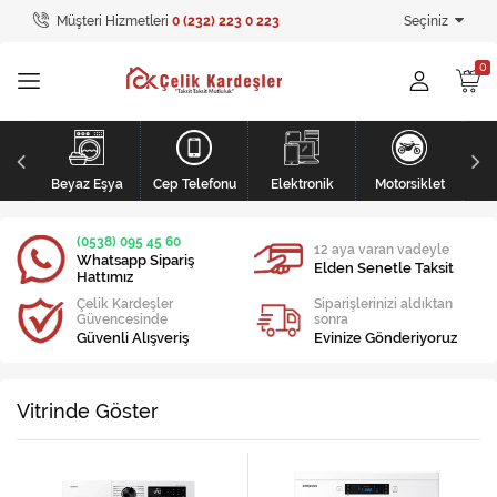
Müşteri Hizmetleri
0 (232) 223 0 223
Seçiniz
Tüm Kategoriler
Ev Tekstili
GİYİM
li
Kişisel Bakım
Beyaz Eşya
Cep Telefonu
Elektronik
Motorsiklet
Mobilya
(0538) 095 45 60
12 aya varan vadeyle
Whatsapp Sipariş
Elden Senetle Taksit
Hattımız
Mobilya
Çelik Kardeşler
Siparişlerinizi aldıktan
Güvencesinde
sonra
Elektronik
Güvenli Alışveriş
Evinize Gönderiyoruz
Beyaz Eşya
Vitrinde Göster
Mobilya
Küçük Ev Aletleri