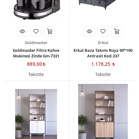
Goldmaster
Erkut
Goldmaster Filtre Kahve
Erkut Baza Takımı Rüya 90*190
Makinesi Zinde Gm-7331
Antrasit Kod.337
889,00
1.178,25
Taksitle
Taksitle