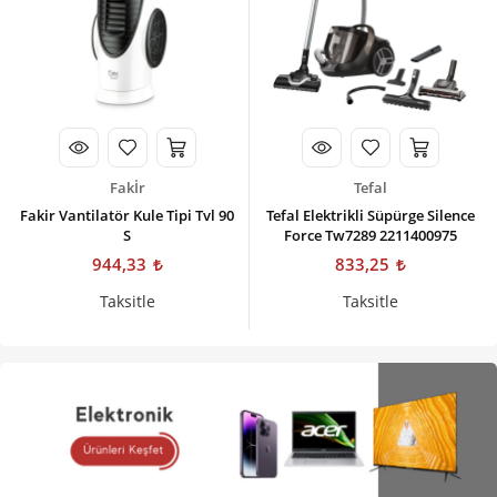
Fakİr
Tefal
Fakir Vantilatör Kule Tipi Tvl 90
Tefal Elektrikli Süpürge Silence
S
Force Tw7289 2211400975
944,33
833,25
Taksitle
Taksitle