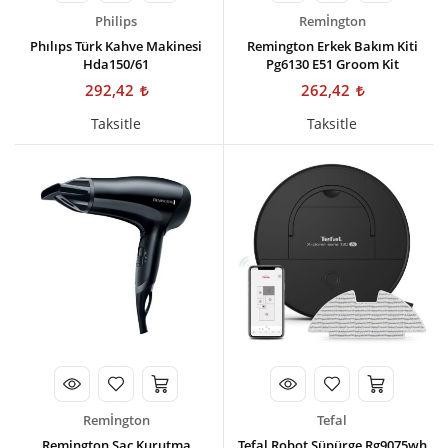
Philips
Remİngton
Phılıps Türk Kahve Makinesi
Remington Erkek Bakım Kiti
Hda150/61
Pg6130 E51 Groom Kit
292,42
262,42
Taksitle
Taksitle
Remİngton
Tefal
Remington Saç Kurutma
Tefal Robot Süpürge Rg9075wh