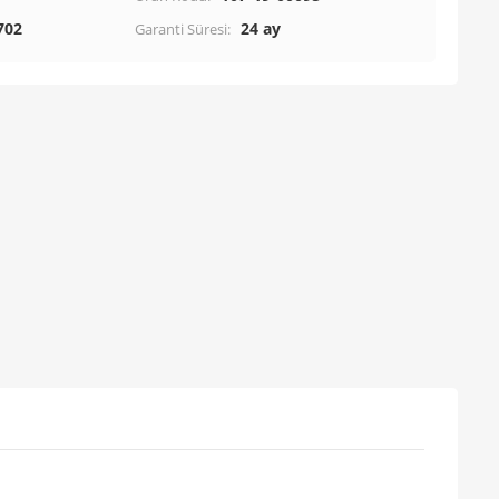
702
24 ay
Garanti Süresi: