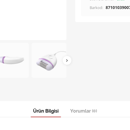
8710103900
Barkod:
Ürün Bilgisi
Yorumlar
(0)