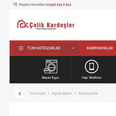
Müşteri Hizmetleri
0 (232) 223 0 223
TÜM KATEGORILER
KAMPANYALAR
Beyaz Eşya
Cep Telefonu
Ana Sayfa
Kişisel Bakım
Epilasyonlar