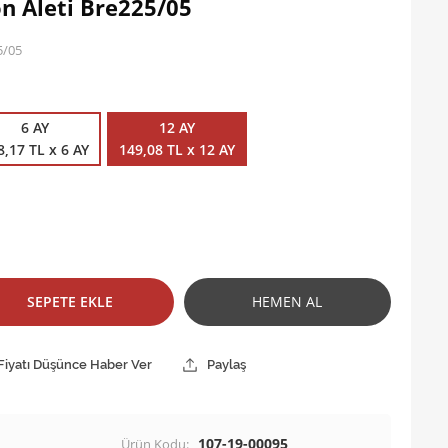
on Aleti Bre225/05
5/05
6 AY
12 AY
8,17 TL x 6 AY
149,08 TL x 12 AY
SEPETE EKLE
HEMEN AL
Fiyatı Düşünce Haber Ver
Paylaş
107-19-00095
Ürün Kodu: