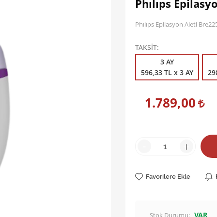
Phılıps Epilasy
Phılıps Epilasyon Aleti Bre22
TAKSİT
3 AY
596,33 TL x 3 AY
29
1.789,00
-
+
Favorilere Ekle
VAR
Stok Durumu: