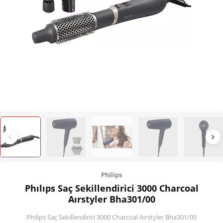
Kişisel Bakım
Züccaciye
Ev Tekstili
Çocuk Gereçleri
Motorsikletler
Isıtma ve Soğutma
Philips
Phılıps Saç Sekillendirici 3000 Charcoal
Aırstyler Bha301/00
Philips Saç Sekillendirici 3000 Charcoal Aırstyler Bha301/00