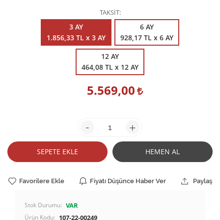
TAKSİT
3 AY
6 AY
1.856,33 TL x 3 AY
928,17 TL x 6 AY
12 AY
464,08 TL x 12 AY
5.569,00
-
+
SEPETE EKLE
HEMEN AL
Favorilere Ekle
Fiyatı Düşünce Haber Ver
Paylaş
Stok Durumu:
VAR
Ürün Kodu:
107-22-00249