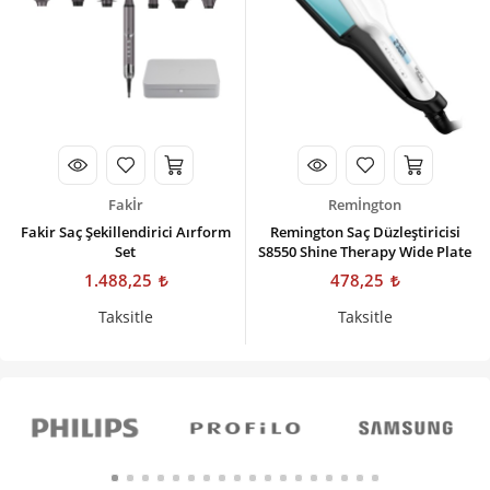
Fakİr
Remİngton
Fakir Saç Şekillendirici Aırform
Remington Saç Düzleştiricisi
Set
S8550 Shine Therapy Wide Plate
1.488,25
478,25
Taksitle
Taksitle