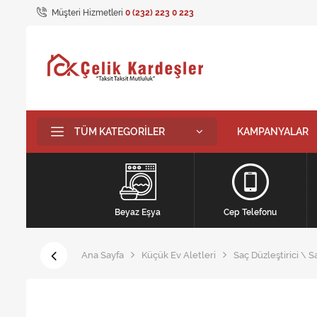
Müşteri Hizmetleri
0 (232) 223 0 223
TÜM KATEGORILER
KAMPANYALAR
Beyaz Eşya
Cep Telefonu
Ana Sayfa
Küçük Ev Aletleri
Saç Düzleştirici \ S