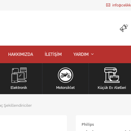
info@celik
HAKKIMIZDA
İLETİŞİM
YARDIM
Elektronik
Motorsiklet
Küçük Ev Aletleri
aç Şekillendiriciler
Philips