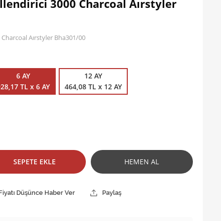
llendirici 3000 Charcoal Aırstyler
00 Charcoal Aırstyler Bha301/00
6 AY
12 AY
28,17 TL x 6 AY
464,08 TL x 12 AY
SEPETE EKLE
HEMEN AL
Fiyatı Düşünce Haber Ver
Paylaş