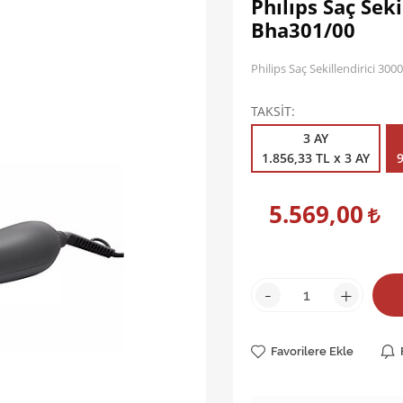
Phılıps Saç Seki
Bha301/00
Philips Saç Sekillendirici 30
TAKSİT
3 AY
1.856,33 TL x 3 AY
9
5.569,00
-
+
Favorilere Ekle