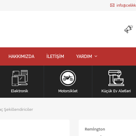
info@celik
HAKKIMIZDA
İLETİŞİM
YARDIM
Elektronik
Motorsiklet
Küçük Ev Aletleri
aç Şekillendiriciler
Remİngton