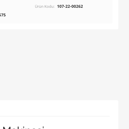
107-22-00262
Ürün Kodu:
575