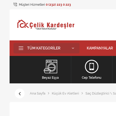
Müşteri Hizmetleri
0 (232) 223 0 223
TÜM KATEGORILER
KAMPANYALAR
Beyaz Eşya
Cep Telefonu
Ana Sayfa
Küçük Ev Aletleri
Saç Düzleştirici \ S