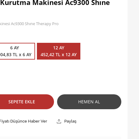
 Kurutma Makinesi Ac9300 Shıne
inesi Ac9300 Shıne Therapy Pro
6 AY
12 AY
04,83 TL x 6 AY
452,42 TL x 12 AY
SEPETE EKLE
HEMEN AL
Fiyatı Düşünce Haber Ver
Paylaş