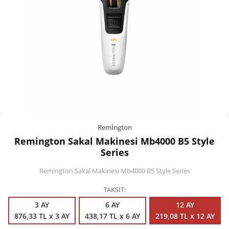
Kişisel Bakım
Züccaciye
Ev Tekstili
Çocuk Gereçleri
Motorsikletler
Isıtma ve Soğutma
Remİngton
Remington Sakal Makinesi Mb4000 B5 Style
Series
Remington Sakal Makinesi Mb4000 B5 Style Series
TAKSİT
3 AY
6 AY
12 AY
876,33 TL x 3 AY
438,17 TL x 6 AY
219,08 TL x 12 AY