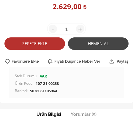
2.629,00
-
+
SEPETE EKLE
HEMEN AL
Favorilere Ekle
Fiyatı Düşünce Haber Ver
Paylaş
Stok Durumu:
VAR
Ürün Kodu:
107-21-00238
Barkod:
5038061105964
Ürün Bilgisi
Yorumlar
(0)