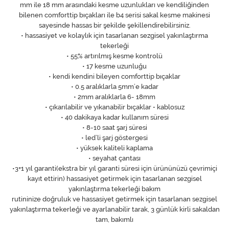
mm ile 18 mm arasındaki kesme uzunlukları ve kendiliğinden
bilenen comforttip bıçakları ile b4 serisi sakal kesme makinesi
sayesinde hassas bir şekilde şekillendirebilirsiniz.
• hassasiyet ve kolaylık için tasarlanan sezgisel yakınlaştırma
tekerleği
• 55% artırılmış kesme kontrolü
• 17 kesme uzunluğu
• kendi kendini bileyen comforttip bıçaklar
• 0.5 aralıklarla 5mm’e kadar
• 2mm aralıklarla 6- 18mm
• çıkarılabilir ve yıkanabilir bıçaklar • kablosuz
• 40 dakikaya kadar kullanım süresi
• 8-10 saat şarj süresi
• led’li şarj göstergesi
• yüksek kaliteli kaplama
• seyahat çantası
•3+1 yıl garanti(ekstra bir yıl garanti süresi için ürününüzü çevrimiçi
kayıt ettirin) hassasiyet getirmek için tasarlanan sezgisel
yakınlaştırma tekerleği bakım
rutininize doğruluk ve hassasiyet getirmek için tasarlanan sezgisel
yakınlaştırma tekerleği ve ayarlanabilir tarak, 3 günlük kirli sakaldan
tam, bakımlı