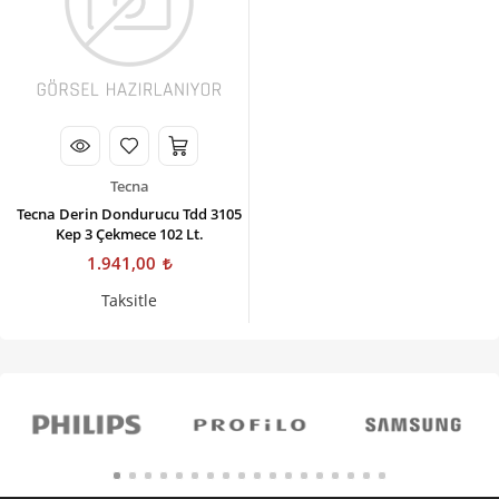
Kişisel Bakım
Züccaciye
Ev Tekstili
Çocuk Gereçleri
Tecna
Motorsikletler
Tecna Derin Dondurucu Tdd 3105
Kep 3 Çekmece 102 Lt.
Isıtma ve Soğutma
1.941,00
Taksitle