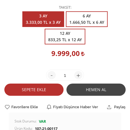
TAKSİT
3 AY
6 AY
3.333,00 TL x 3 AY
1.666,50 TL x 6 AY
12 AY
833,25 TL x 12 AY
9.999,00
-
+
SEPETE EKLE
HEMEN AL
Favorilere Ekle
Fiyatı Düşünce Haber Ver
Paylaş
Stok Durumu:
VAR
Ürün Kodu:
107-21-00117