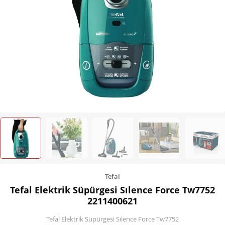
Kişisel Bakım
Züccaciye
Ev Tekstili
Çocuk Gereçleri
Motorsikletler
Isıtma ve Soğutma
Tefal
Tefal Elektrik Süpürgesi Sılence Force Tw7752
2211400621
Tefal Elektrik Süpürgesi Sılence Force Tw7752