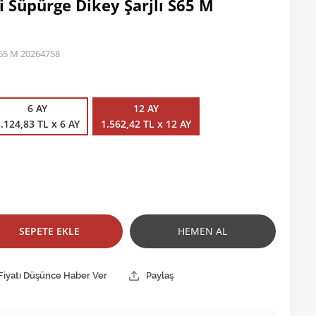
li Süpürge Dikey Şarjlı S65 M
 S65 M 20264758
6 AY
12 AY
.124,83 TL x 6 AY
1.562,42 TL x 12 AY
SEPETE EKLE
HEMEN AL
Fiyatı Düşünce Haber Ver
Paylaş