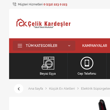
Müşteri Hizmetleri
0 (232) 223 0 223
TÜM KATEGORILER
KAMPANYALAR
Beyaz Eşya
Cep Telefonu
Ana Sayfa
Küçük Ev Aletleri
Elektrik Süpürgeler