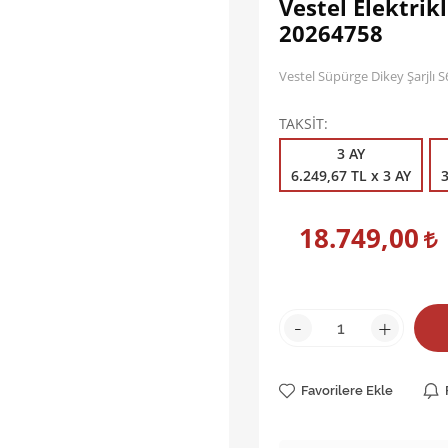
Vestel Elektrik
20264758
Vestel Süpürge Dikey Şarjlı
TAKSİT
3 AY
6.249,67 TL x 3 AY
3
18.749,00
-
+
Favorilere Ekle