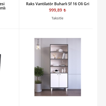
esi
Raks Vantilatör Buharlı Sf 16 Oli Gri
mlı
999,89
Taksitle