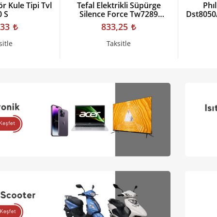
ör Kule Tipi Tvl
Tefal Elektrikli Süpürge
Phı
0 S
Silence Force Tw7289
Dst8050/
2211400975
,33
833,25
sitle
Taksitle