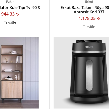
Fakİr
Erkut
latör Kule Tipi Tvl 90 S
Erkut Baza Takımı Rüya 9
Antrasit Kod.337
944,33
1.178,25
Taksitle
Taksitle