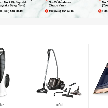
kİr
Tefal