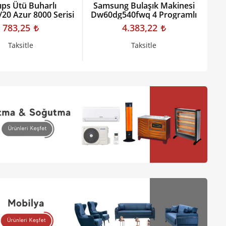
lıps Ütü Buharlı
Samsung Bulaşık Makinesi
P
20 Azur 8000 Serisi
Dw60dg540fwq 4 Programlı
783,25
4.383,22
Taksitle
Taksitle