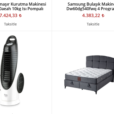
aşır Kurutma Makinesi
Samsung Bulaşık Makin
aeah 10kg Isı Pompalı
Dw60dg540fwq 4 Progra
7.424,33
4.383,22
Taksitle
Taksitle