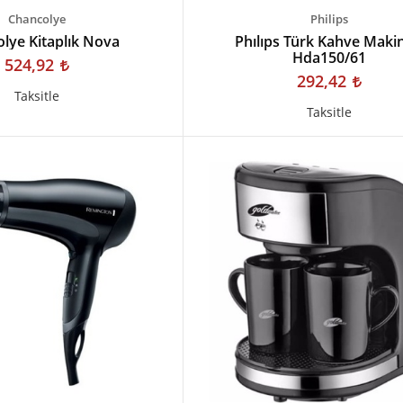
Chancolye
Philips
lye Kitaplık Nova
Phılıps Türk Kahve Maki
Hda150/61
524,92
292,42
Taksitle
Taksitle