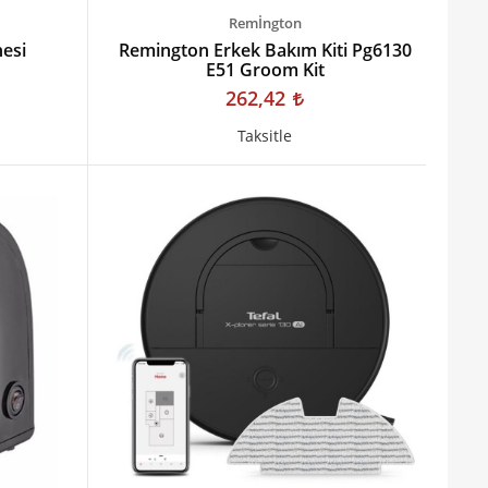
Remİngton
nesi
Remington Erkek Bakım Kiti Pg6130
E51 Groom Kit
262,42
Taksitle