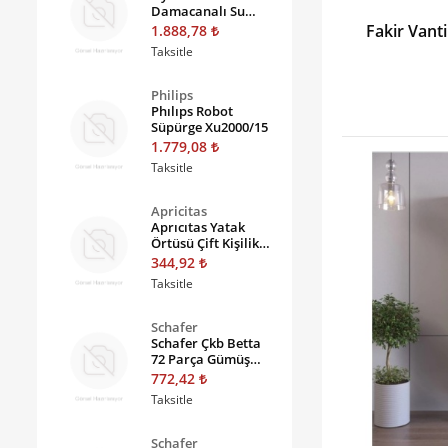
Damacanalı Su
Sebili Hyn-910 Gd
Fakir Vanti
1.888,78
Taksitle
Philips
Phılıps Robot
Süpürge Xu2000/15
1.779,08
Taksitle
Apricitas
Aprıcıtas Yatak
Örtüsü Çift Kişilik
Enna Pudra
344,92
Taksitle
Schafer
Schafer Çkb Betta
72 Parça Gümüş
Gum03
772,42
Taksitle
Schafer