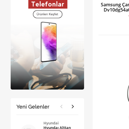
Samsung Çam
Dv10dg54a0
Yeni Gelenler
Hyundai
Hyundaı Alttan