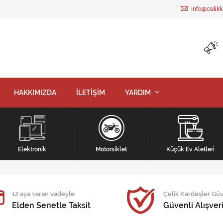
info@celik
HAKKIMIZDA
İLETİŞİM
YARDIM
Elektronik
Motorsiklet
Küçük Ev Aletleri
12 aya varan vadeyle
Çelik Kardeşler Gü
Elden Senetle Taksit
Güvenli Alışver