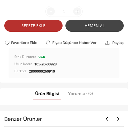
-
+
SEPETE EKLE
HEMEN AL
Favorilere Ekle
Fiyatı Düşünce Haber Ver
Paylaş
Stok Durumu:
VAR
Ürün Kodu:
105-20-00928
Barkod:
2800000260910
Ürün Bilgisi
Yorumlar
(0)
Benzer Ürünler