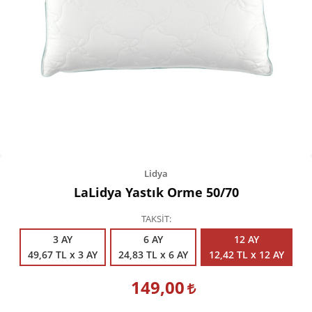
Kişisel Bakım
Züccaciye
Ev Tekstili
Çocuk Gereçleri
Motorsikletler
Isıtma ve Soğutma
Lidya
LaLidya Yastık Orme 50/70
TAKSİT
3 AY
6 AY
12 AY
49,67 TL x 3 AY
24,83 TL x 6 AY
12,42 TL x 12 AY
149,00