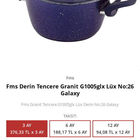
Kişisel Bakım
Züccaciye
Ev Tekstili
Çocuk Gereçleri
Motorsikletler
Isıtma ve Soğutma
Fms
Fms Derin Tencere Granit G1005glx Lüx No:26
Galaxy
Fms Granit Tencere G1005glx Lüx Derin No:26 Galaxy
TAKSİT
3 AY
6 AY
12 AY
376,33 TL x 3 AY
188,17 TL x 6 AY
94,08 TL x 12 AY