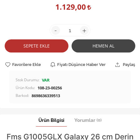
1.129,00
-
+
SEPETE EKLE
HEMEN AL
Favorilere Ekle
Fiyatı Düşünce Haber Ver
Paylaş
Stok Durumu:
VAR
Ürün Kodu:
108-23-00256
Barkod:
8698636339513
Ürün Bilgisi
Yorumlar
(0)
Fms G1005GLX Galaxy 26 cm Derin