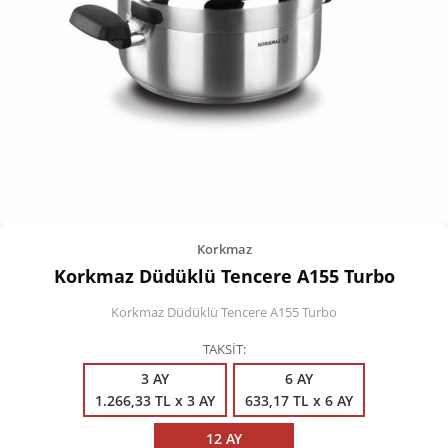
Kişisel Bakım
Züccaciye
Ev Tekstili
Çocuk Gereçleri
Motorsikletler
Isıtma ve Soğutma
Korkmaz
Korkmaz Düdüklü Tencere A155 Turbo
Korkmaz Düdüklü Tencere A155 Turbo
TAKSİT
3 AY
6 AY
1.266,33 TL x 3 AY
633,17 TL x 6 AY
12 AY