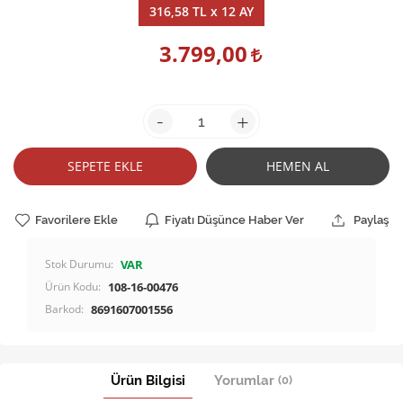
316,58 TL x 12 AY
3.799,00
-
+
SEPETE EKLE
HEMEN AL
Favorilere Ekle
Fiyatı Düşünce Haber Ver
Paylaş
Stok Durumu:
VAR
Ürün Kodu:
108-16-00476
Barkod:
8691607001556
Ürün Bilgisi
Yorumlar
(0)