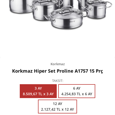
Kişisel Bakım
Züccaciye
Ev Tekstili
Çocuk Gereçleri
Motorsikletler
Isıtma ve Soğutma
Korkmaz
Korkmaz Hiper Set Proline A1757 15 Prç
TAKSİT
3 AY
6 AY
8.509,67 TL x 3 AY
4.254,83 TL x 6 AY
12 AY
2.127,42 TL x 12 AY