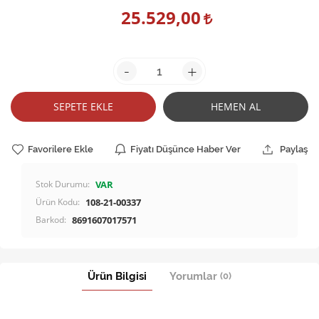
25.529,00
-
+
SEPETE EKLE
HEMEN AL
Favorilere Ekle
Fiyatı Düşünce Haber Ver
Paylaş
Stok Durumu:
VAR
Ürün Kodu:
108-21-00337
Barkod:
8691607017571
Ürün Bilgisi
Yorumlar
(0)