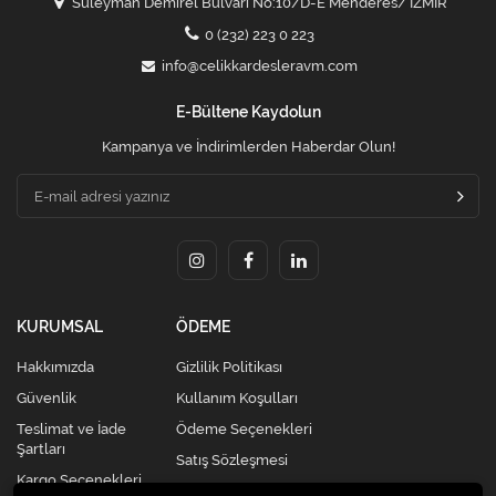
Süleyman Demirel Bulvarı No:10/D-E Menderes/ İZMİR
0 (232) 223 0 223
info@celikkardesleravm.com
E-Bültene Kaydolun
Kampanya ve İndirimlerden Haberdar Olun!
KURUMSAL
ÖDEME
Hakkımızda
Gizlilik Politikası
Güvenlik
Kullanım Koşulları
Teslimat ve İade
Ödeme Seçenekleri
Şartları
Satış Sözleşmesi
Kargo Seçenekleri