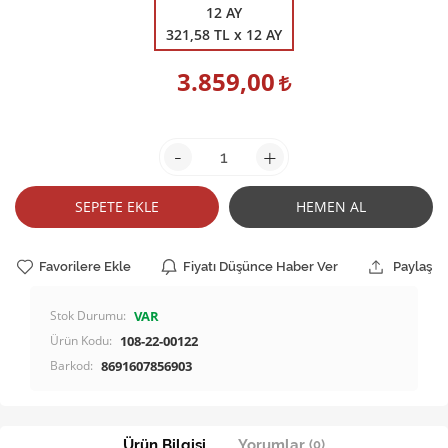
12 AY
321,58 TL x 12 AY
3.859,00
-
+
SEPETE EKLE
HEMEN AL
Favorilere Ekle
Fiyatı Düşünce Haber Ver
Paylaş
Stok Durumu:
VAR
Ürün Kodu:
108-22-00122
Barkod:
8691607856903
Ürün Bilgisi
Yorumlar
(0)