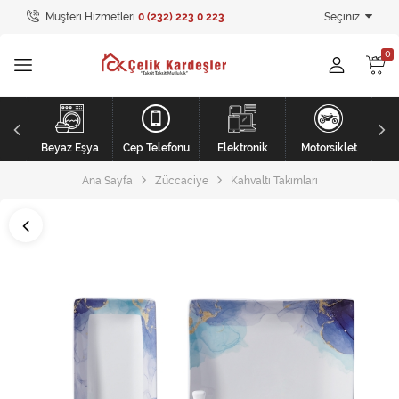
Müşteri Hizmetleri
0 (232) 223 0 223
Seçiniz
Tüm Kategoriler
Ev Tekstili
GİYİM
Kişisel Bakım
li
Beyaz Eşya
Cep Telefonu
Elektronik
Motorsiklet
Ana Sayfa
Züccaciye
Kahvaltı Takımları
Mobilya
Mobilya
Elektronik
Beyaz Eşya
Mobilya
Küçük Ev Aletleri