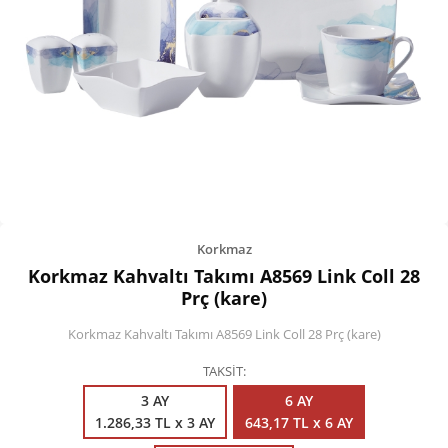
Kişisel Bakım
Züccaciye
Ev Tekstili
Çocuk Gereçleri
Motorsikletler
Isıtma ve Soğutma
Korkmaz
Korkmaz Kahvaltı Takımı A8569 Link Coll 28
Prç (kare)
Korkmaz Kahvaltı Takımı A8569 Link Coll 28 Prç (kare)
TAKSİT
3 AY
6 AY
1.286,33 TL x 3 AY
643,17 TL x 6 AY