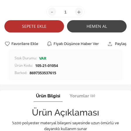
-
+
SEPETE EKLE
HEMEN AL
Favorilere Ekle
Fiyatı Düşünce Haber Ver
Paylaş
Stok Durumu:
VAR
Ürün Kodu:
105-21-01054
Barkod:
8697353537615
Ürün Bilgisi
Yorumlar
(0)
Ürün Açıklaması
%100 polyester materyal bileşeni sayesinde uzun ömürlü ve
dayanıklı kullanım sunar