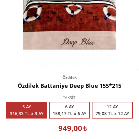
Kişisel Bakım
Züccaciye
Ev Tekstili
Çocuk Gereçleri
Motorsikletler
Isıtma ve Soğutma
Özdilek
Özdilek Battaniye Deep Blue 155*215
TAKSİT
3 AY
6 AY
12 AY
316,33 TL x 3 AY
158,17 TL x 6 AY
79,08 TL x 12 AY
949,00